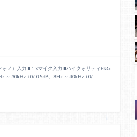
（フォノ）入力 ■１xマイク入力 ■ハイクォリティP&G
kHz +0/-0.5dB、8Hz ～ 40kHz +0/…