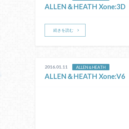
ALLEN＆HEATH Xone:3D
続きを読む
2016.01.11
ALLEN＆HEATH
ALLEN＆HEATH Xone:V6