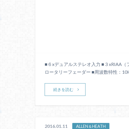
■６xデュアルステレオ入力 ■３xRIAA
ロータリーフェーダー ■周波数特性：10Hz ～ 30
続きを読む
2016.01.11
ALLEN＆HEATH