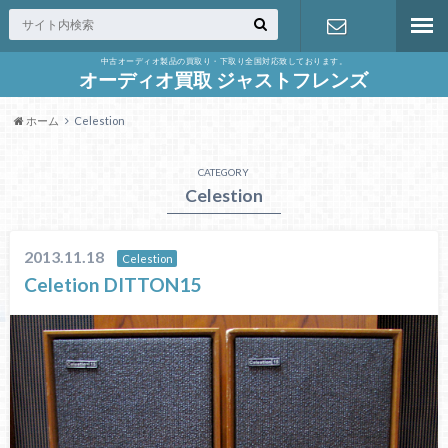
中古オーディオ製品の買取り・下取り全国対応致しております。
お問合せ
オーディオ買取 ジャストフレンズ
ホーム
Celestion
CATEGORY
Celestion
2013.11.18
Celestion
Celetion DITTON15