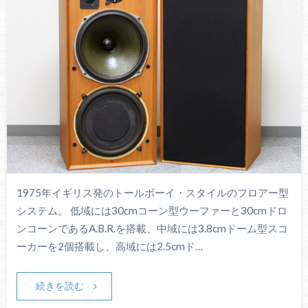
1975年イギリス発のトールボーイ・スタイルのフロアー型
システム。 低域には30cmコーン型ウーファーと30cmドロ
ンコーンであるA.B.R.を搭載、中域には3.8cmドーム型スコ
ーカーを2個搭載し、高域には2.5cmド…
続きを読む