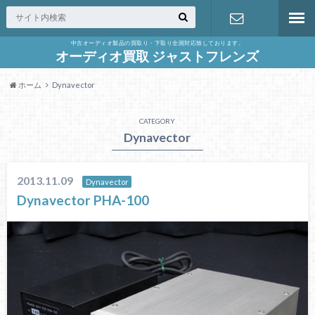
中古オーディオ製品の買取り・下取り全国対応致しております。
お問合せ
オーディオ買取 ジャストフレンズ
ホーム
Dynavector
CATEGORY
Dynavector
2013.11.09
Dynavector
Dynavector PHA-100