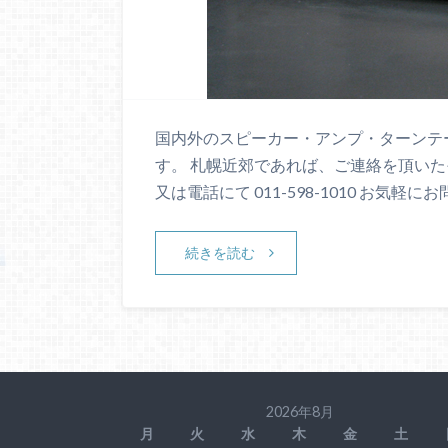
国内外のスピーカー・アンプ・ターンテ
す。 札幌近郊であれば、ご連絡を頂いた
又は電話にて 011-598-1010 お気軽に
続きを読む
2026年8月
月
火
水
木
金
土