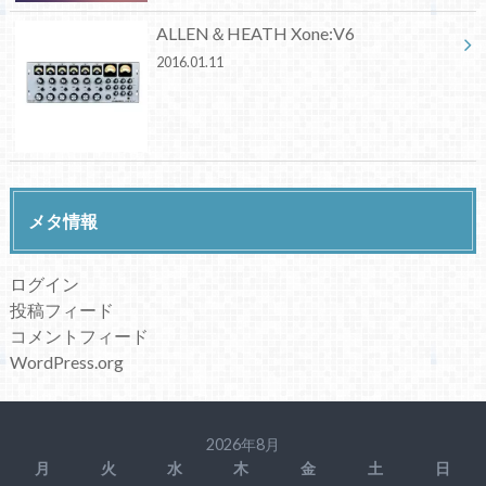
ALLEN＆HEATH Xone:V6
2016.01.11
メタ情報
ログイン
投稿フィード
コメントフィード
WordPress.org
2026年8月
月
火
水
木
金
土
日