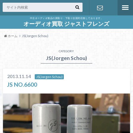
中古オーディオ製品の買取り・下取り全国対応致しております。
お問合せ
オーディオ買取 ジャストフレンズ
ホーム
JS(Jorgen Schou)
CATEGORY
JS(Jorgen Schou)
2013.11.14
JS(Jorgen Schou)
JS NO.6600