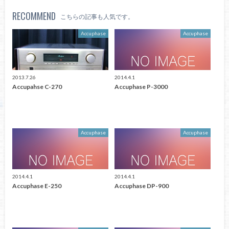
RECOMMEND
こちらの記事も人気です。
Accuphase
Accuphase
2013.7.26
2014.4.1
Accupahse C-270
Accuphase P-3000
Accuphase
Accuphase
2014.4.1
2014.4.1
Accuphase E-250
Accuphase DP-900