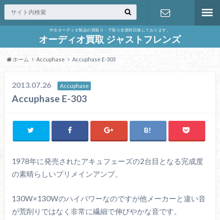
中古オーディオ製品の買取り・下取り全国対応致しております。
お問合せ
オーディオ買取 ジャストフレンズ
ホーム
Accuphase
Accuphase E-303
2013.07.26
Accuphase
Accuphase E-303
1978年に発売されたアキュフェーズの2台目となる完成度
の素晴らしいプリメインアンプ。
130W×130Wのハイパワーなのですが他メーカーと違い音
が荒削りではなく非常に繊細で伸びやかな音です。