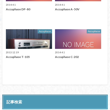
2014.4.1
2014.4.1
Accuphase DP-80
Accuphase A-50V
Accuphase
Accuphase
2013.12.19
2014.4.1
Accuphase T-105
Accuphase C-202
記事検索