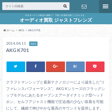
中古オーディオ製品の買取り・下取り全国対応致しております。
お問合せ
オーディオ買取 ジャストフレンズ
ホーム
AKG
AKG K701
2014.04.11
AKG
AKG K701
クラフトマンシップと最新テクノロジーにより誕生した”リ
ファレンスパフォーマンス”。AKG Kシリーズのフラッグシ
ップモデルにあたるオープンエアーダイナミック型ヘッド
ホン。セルフアジャスト機能で圧迫感の少ない装着を可能
にして、繊細で伸びやかな最高のサウンドを提供します。