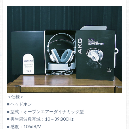
＜仕様＞
■ ヘッドホン
■ 型式：オープンエアーダイナミック型
■ 再生周波数帯域：10～39,800Hz
■ 感度：105dB/V