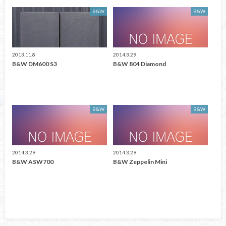
B&W
B&W
2013.11.8
2014.3.29
B&W DM600 S3
B&W 804 Diamond
B&W
B&W
2014.3.29
2014.3.29
B&W ASW700
B&W Zeppelin Mini