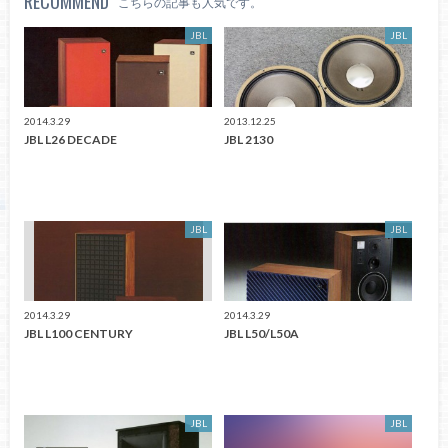
RECOMMEND
こちらの記事も人気です。
JBL
JBL
2014.3.29
2013.12.25
JBL L26 DECADE
JBL 2130
JBL
JBL
2014.3.29
2014.3.29
JBL L100 CENTURY
JBL L50/L50A
JBL
JBL