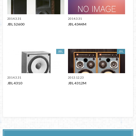
2014.3.31
2014.3.31
JBL S2600
JBL 4344M
JBL
JBL
2014.3.31
2013.12.23
JBL 4310
JBL 4312M