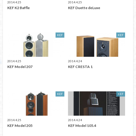
2014.4.25
2014.4.25
KEF K2 Baffle
KEF Duette deLuxe
KEF
KEF
2014.4.25
2014.4.24
KEF Model 207
KEF CRESTA 1
KEF
KEF
2014.4.25
2014.4.24
KEF Model 205
KEF Model 105.4