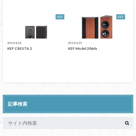
KEF
KEF
2014.4.24
2014.4.25
KEF CRESTA 2
KEF Model 206ds
記事検索