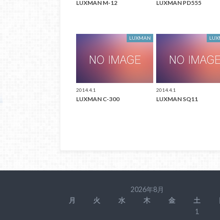
LUXMAN M-12
LUXMAN PD555
LUXMAN
LU
2014.4.1
2014.4.1
LUXMAN C-300
LUXMAN SQ11
2026年8月
月
火
水
木
金
土
1