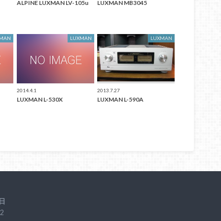
ALPINE LUXMAN LV-105u
LUXMAN MB3045
XMAN
LUXMAN
LUXMAN
2014.4.1
2013.7.27
LUXMAN L-530X
LUXMAN L-590A
日
2