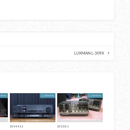
LUXMAN L-309X
XMAN
LUXMAN
LUXMAN
2014.4.11
2013.8.1