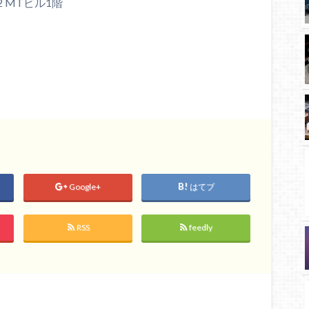
2 MTビル1階
Google+
はてブ
RSS
feedly