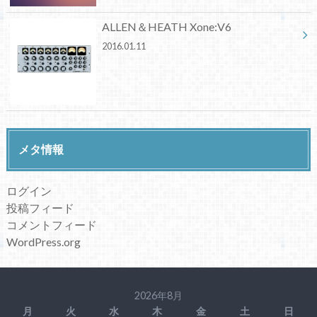
ALLEN＆HEATH Xone:V6
2016.01.11
メタ情報
ログイン
投稿フィード
コメントフィード
WordPress.org
2026年8月
月
火
水
木
金
土
日