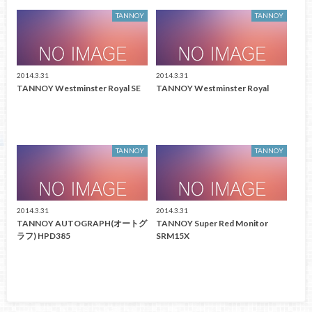
TANNOY
TANNOY
2014.3.31
2014.3.31
TANNOY Westminster Royal SE
TANNOY Westminster Royal
TANNOY
TANNOY
2014.3.31
2014.3.31
TANNOY AUTOGRAPH(オートグ
TANNOY Super Red Monitor
ラフ) HPD385
SRM15X