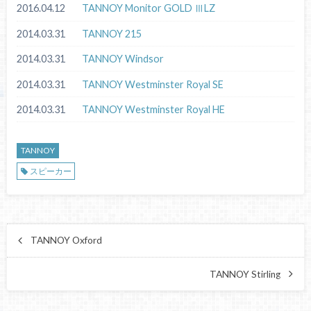
2016.04.12
TANNOY Monitor GOLD ⅢLZ
2014.03.31
TANNOY 215
2014.03.31
TANNOY Windsor
2014.03.31
TANNOY Westminster Royal SE
2014.03.31
TANNOY Westminster Royal HE
TANNOY
スピーカー
TANNOY Oxford
TANNOY Stirling