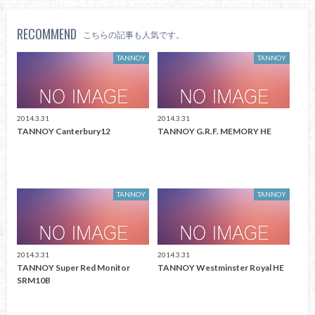
RECOMMEND
こちらの記事も人気です。
TANNOY
TANNOY
2014.3.31
2014.3.31
TANNOY Canterbury12
TANNOY G.R.F. MEMORY HE
TANNOY
TANNOY
2014.3.31
2014.3.31
TANNOY Super Red Monitor
TANNOY Westminster Royal HE
SRM10B