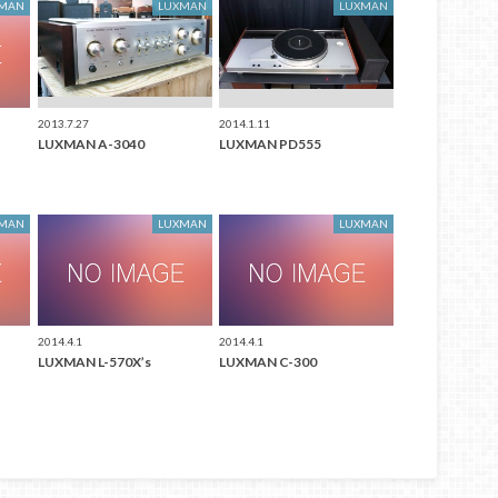
XMAN
LUXMAN
LUXMAN
2013.7.27
2014.1.11
LUXMAN A-3040
LUXMAN PD555
XMAN
LUXMAN
LUXMAN
2014.4.1
2014.4.1
LUXMAN L-570X’s
LUXMAN C-300