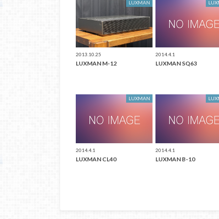
LUXMAN
LU
2013.10.25
2014.4.1
LUXMAN M-12
LUXMAN SQ63
LUXMAN
LU
2014.4.1
2014.4.1
LUXMAN CL40
LUXMAN B-10