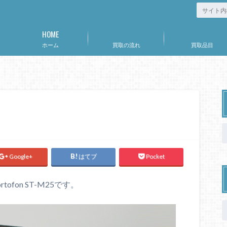
HOME
ホーム
買取の流れ
買取品目
Google+
はてブ
Pocket
fon ST-M25です。