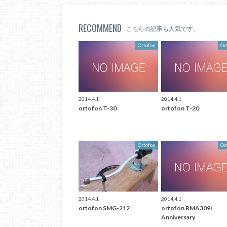
RECOMMEND
こちらの記事も人気です。
Ortofon
Or
2014.4.1
2014.4.1
ortofon T-30
ortofon T-20
Ortofon
Or
2014.4.1
2014.4.1
ortofon SMG-212
ortofon RMA309i
Anniversary