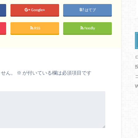
Google+
はてブ
RSS
feedly
ません。
※
が付いている欄は必須項目です
W