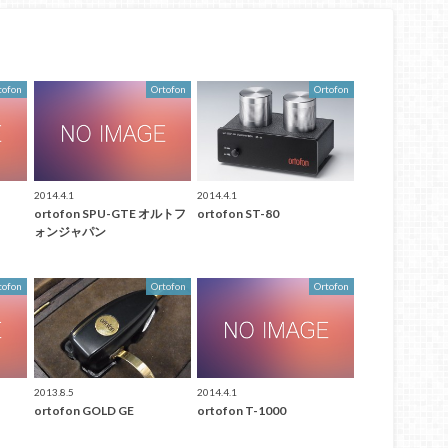
tofon
Ortofon
Ortofon
2014.4.1
2014.4.1
ortofon SPU-GTE オルトフ
ortofon ST-80
ォンジャパン
tofon
Ortofon
Ortofon
2013.8.5
2014.4.1
ortofon GOLD GE
ortofon T-1000