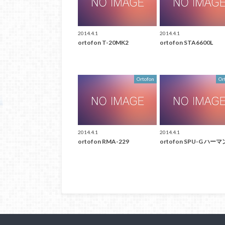
2014.4.1
2014.4.1
ortofon T-20MK2
ortofon STA6600L
Ortofon
Or
2014.4.1
2014.4.1
ortofon RMA-229
ortofon SPU-G ハーマ