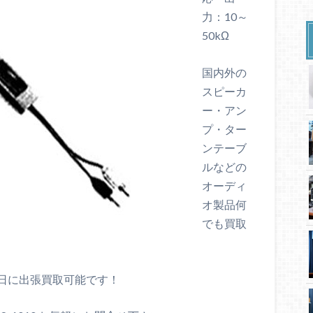
力：10～
50kΩ
国内外の
スピーカ
ー・アン
プ・ター
ンテーブ
ルなどの
オーディ
オ製品何
でも買取
日に出張買取可能です！