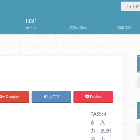
HOME
ホーム
買取の流れ
買取品目
Google+
はてブ
Pocket
PASS付
き 入
力：2Ω対
応 出