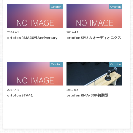
Ortofon
Ortofon
2014.4.1
2014.4.1
ortofon RMA309i Anniversary
ortofon SPU-A オーディオニクス
Ortofon
Ortofon
2014.4.1
2013.8.5
ortofon STA41
ortofon RMA-309 初期型