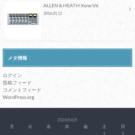
ALLEN＆HEATH Xone:V6
2016.01.11
メタ情報
ログイン
投稿フィード
コメントフィード
WordPress.org
2026年8月
月
火
水
木
金
土
日
1
2