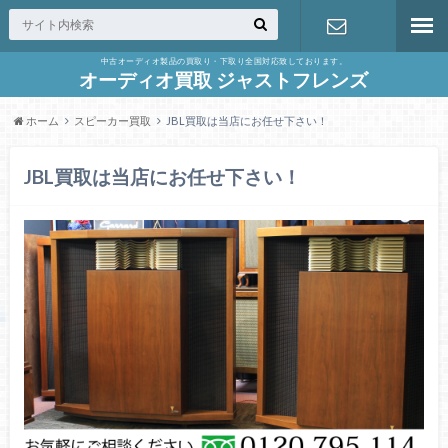
中古オーディオ製品の買取り・下取り全国対応致しております。
お問合せ
オーディオ買取 ジャストフレンズ
ホーム
スピーカー買取
JBL買取は当店にお任せ下さい！
JBL買取は当店にお任せ下さい！